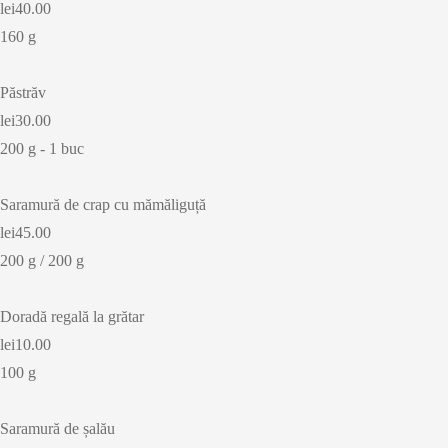
lei40.00
160 g
Păstrăv
lei30.00
200 g - 1 buc
Saramură de crap cu mămăliguță
lei45.00
200 g / 200 g
Doradă regală la grătar
lei10.00
100 g
Saramură de șalău