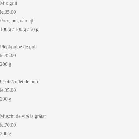
Mix grill
lei35.00
Porc, pui, cârnați
100 g / 100 g / 50 g
Piept/pulpe de pui
lei35.00
200 g
Ceafă/cotlet de porc
lei35.00
200 g
Mușchi de vită la grătar
lei70.00
200 g