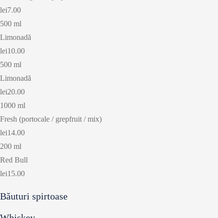
lei7.00
500 ml
Limonadă
lei10.00
500 ml
Limonadă
lei20.00
1000 ml
Fresh (portocale / grepfruit / mix)
lei14.00
200 ml
Red Bull
lei15.00
Băuturi spirtoase
Whiskey