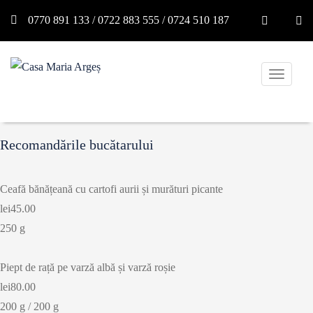
0770 891 133 / 0722 883 555 / 0724 510 187
T
o
g
g
Recomandările bucătarului
l
e
Ceafă bănățeană cu cartofi aurii și murături picante
n
lei45.00
a
250 g
v
i
Piept de rață pe varză albă și varză roșie
g
lei80.00
a
200 g / 200 g
t