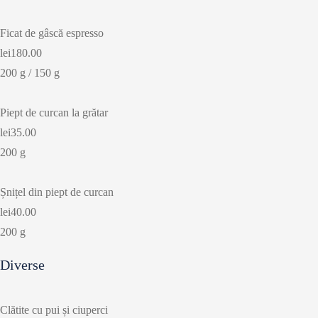
i
Ficat de gâscă espresso
o
lei180.00
n
200 g / 150 g
Piept de curcan la grătar
lei35.00
200 g
Șnițel din piept de curcan
lei40.00
200 g
Diverse
Clătite cu pui și ciuperci