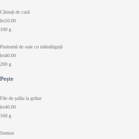
Cârnați de casă
lei10.00
100 g
Pastramă de oaie cu mămăliguță
lei40.00
200 g
Pește
File de șalău la grătar
lei40.00
160 g
Somon