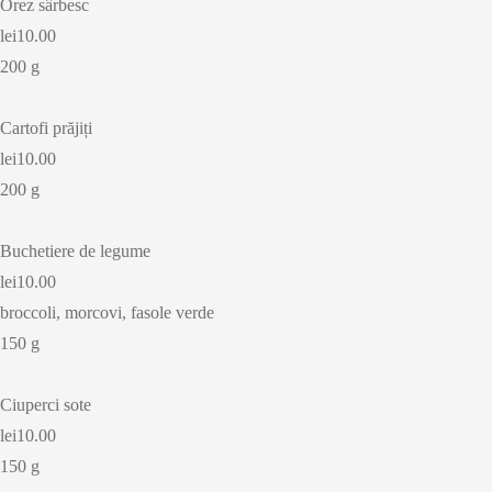
Orez sârbesc
lei10.00
200 g
Cartofi prăjiți
lei10.00
200 g
Buchetiere de legume
lei10.00
broccoli, morcovi, fasole verde
150 g
Ciuperci sote
lei10.00
150 g