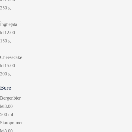
250 g
Înghețată
lei12.00
150 g
Cheesecake
lei15.00
200 g
Bere
Bergenbier
lei8.00
500 ml
Staropramen
lei8.00