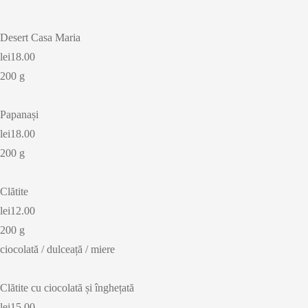
Desert Casa Maria
lei18.00
200 g
Papanași
lei18.00
200 g
Clătite
lei12.00
200 g
ciocolată / dulceață / miere
Clătite cu ciocolată și înghețată
lei15.00