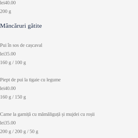
lei40.00
200 g
Mâncăruri gătite
Pui în sos de cașcaval
lei35.00
160 g / 100 g
Piept de pui la tigaie cu legume
lei40.00
160 g / 150 g
Carne la garniță cu mămăliguță și mujdei cu roșii
lei35.00
200 g / 200 g / 50 g