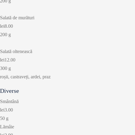
200 g
Salată de murături
lei8.00
200 g
Salată oltenească
lei12.00
300 g
roșii, castraveți, ardei, praz
Diverse
Smântână
lei3.00
50 g
Lămâie